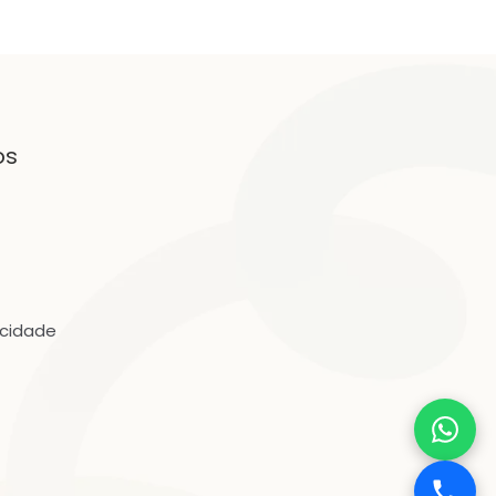
os
acidade