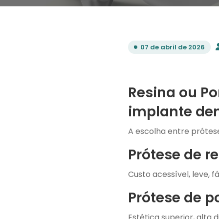
07 de abril de 2026
Resina ou Po
implante den
A escolha entre prótese
Prótese de r
Custo acessível, leve, f
Prótese de p
Estética superior, alta