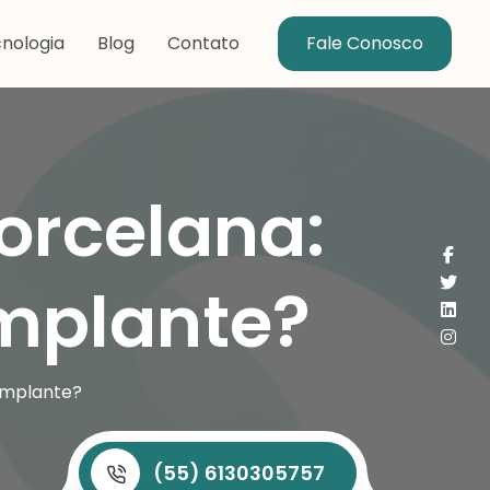
nologia
Blog
Contato
Fale Conosco
orcelana:
Implante?
 Implante?
(55) 6130305757