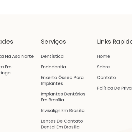
ades
Serviços
Links Rapid
ta Na Asa Norte
Dentística
Home
ta Em
Endodontia
Sobre
tinga
Enxerto Ósseo Para
Contato
Implantes
Política De Priv
Implantes Dentários
Em Brasília
Invisalign Em Brasília
Lentes De Contato
Dental Em Brasília