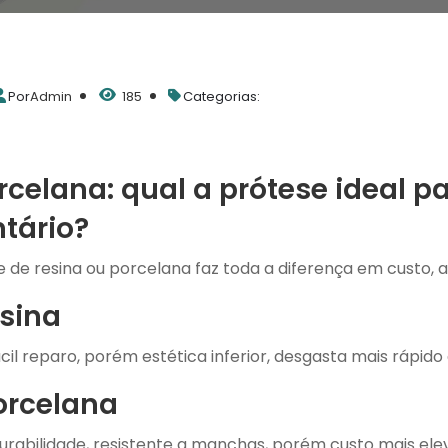
Por
Admin
185
Categorias:
rcelana: qual a prótese ideal p
tário?
 de resina ou porcelana faz toda a diferença em custo, a
esina
ácil reparo, porém estética inferior, desgasta mais rápido
orcelana
 durabilidade, resistente a manchas, porém custo mais ele