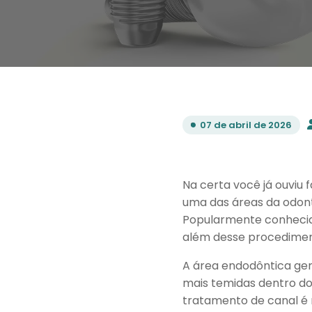
07 de abril de 2026
Na certa você já ouviu 
uma das áreas da odont
Popularmente conhecida
além desse procedimen
A área endodôntica ge
mais temidas dentro dos
tratamento de canal é 