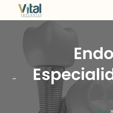
Endo
Especiali
1
Home