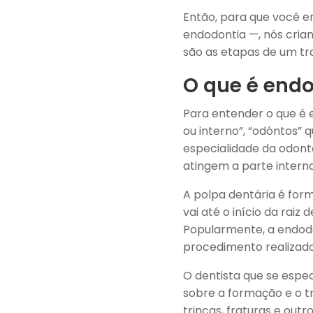
Então, para que você e
endodontia —, nós cria
são as etapas de um tr
O que é end
Para entender o que é e
ou interno”, “odóntos” q
especialidade da odont
atingem a parte interna 
A polpa dentária é for
vai até o início da rai
Popularmente, a endod
procedimento realizado
O dentista que se espe
sobre a formação e o t
trincas, fraturas e ou