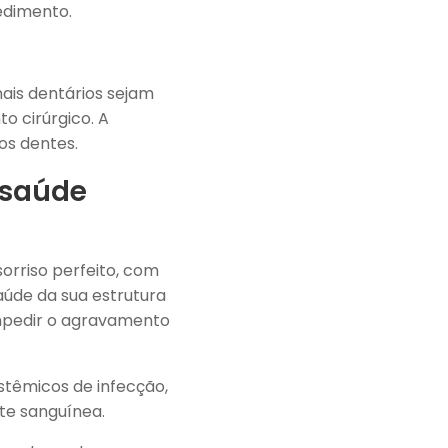
edimento.
ais dentários sejam
o cirúrgico. A
os dentes.
 saúde
orriso perfeito, com
aúde da sua estrutura
 impedir o agravamento
stêmicos de infecção,
te sanguínea.