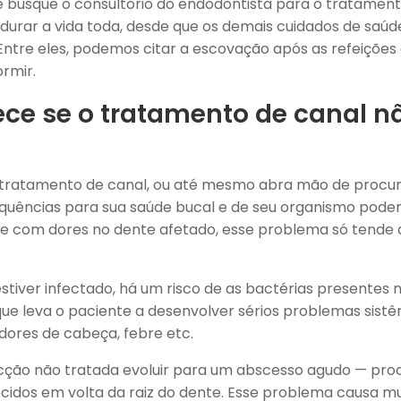
 busque o consultório do endodontista para o tratamen
 durar a vida toda, desde que os demais cuidados de saúd
ntre eles, podemos citar a escovação após as refeições e
rmir.
ce se o tratamento de canal nã
 tratamento de canal, ou até mesmo abra mão de procur
equências para sua saúde bucal e de seu organismo pode
re com dores no dente afetado, esse problema só tende
estiver infectado, há um risco de as bactérias presentes
ue leva o paciente a desenvolver sérios problemas sistêm
dores de cabeça, febre etc.
fecção não tratada evoluir para um abscesso agudo — pro
cidos em volta da raiz do dente. Esse problema causa mu