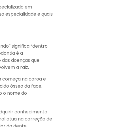
pecializado em
a especialidade e quais
ndo” significa “dentro
odontia é a
o das doenças que
volvem a raiz.
la começa na coroa e
ecido ósseo da face.
o o nome do
adquirir conhecimento
nal atua na correção de
or do dente.