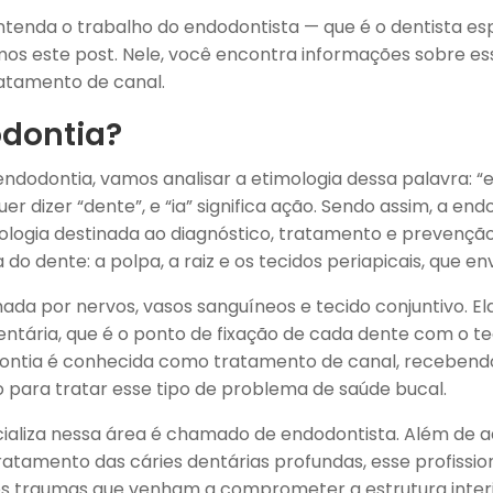
ntenda o trabalho do endodontista — que é o dentista es
mos este post. Nele, você encontra informações sobre ess
atamento de canal.
odontia?
ndodontia, vamos analisar a etimologia dessa palavra: “e
uer dizer “dente”, e “ia” significa ação. Sendo assim, a end
ologia destinada ao diagnóstico, tratamento e prevençã
do dente: a polpa, a raiz e os tecidos periapicais, que en
mada por nervos, vasos sanguíneos e tecido conjuntivo. E
z dentária, que é o ponto de fixação de cada dente com o t
ontia é conhecida como tratamento de canal, recebend
 para tratar esse tipo de problema de saúde bucal.
cializa nessa área é chamado de endodontista. Além de 
ratamento das cáries dentárias profundas, esse profissio
tros traumas que venham a comprometer a estrutura interi