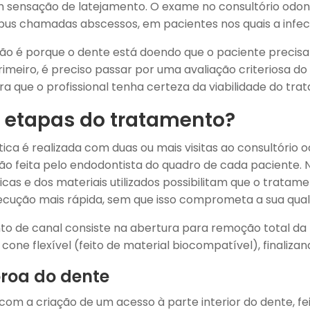
sensação de latejamento. O exame no consultório odont
pus chamadas abscessos, em pacientes nos quais a infec
ão é porque o dente está doendo que o paciente precisa
imeiro, é preciso passar por uma avaliação criteriosa do d
a que o profissional tenha certeza da viabilidade do tra
 etapas do tratamento?
ca é realizada com duas ou mais visitas ao consultório o
o feita pelo endodontista do quadro de cada paciente. N
as e dos materiais utilizados possibilitam que o tratame
ecução mais rápida, sem que isso comprometa a sua qual
o de canal consiste na abertura para remoção total da
one flexível (feito de material biocompatível), finaliz
roa do dente
m a criação de um acesso à parte interior do dente, fe