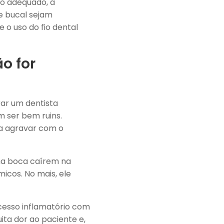
to adequado, a
e bucal sejam
 o uso do fio dental
o for
ar um dentista
m ser bem ruins.
 a agravar com o
 na boca caírem na
icos. No mais, ele
cesso inflamatório com
ita dor ao paciente e,